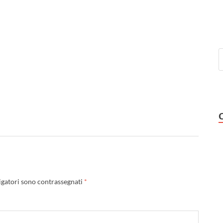
igatori sono contrassegnati
*