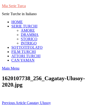
Skip
Mia Serie Turca
to
Serie Turche in Italiano
content
HOME
SERIE TURCHI
AMORE
DRAMMA
STORICO
INTRIGO
SOTTOTITOLATO
FILM TURCHI
ATTORI TURCHI
CAN YAMAN
Main Menu
1620107738_256_Cagatay-Ulusoy-
2020.jpg
Navigazione
Previous Article
Çagatay Ulusoy