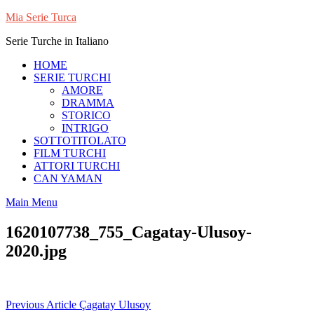
Skip
Mia Serie Turca
to
Serie Turche in Italiano
content
HOME
SERIE TURCHI
AMORE
DRAMMA
STORICO
INTRIGO
SOTTOTITOLATO
FILM TURCHI
ATTORI TURCHI
CAN YAMAN
Main Menu
1620107738_755_Cagatay-Ulusoy-
2020.jpg
Navigazione
Previous Article
Çagatay Ulusoy