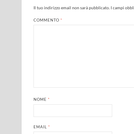
Il tuo indirizzo email non sarà pubblicato.
I campi obbl
COMMENTO
*
NOME
*
EMAIL
*