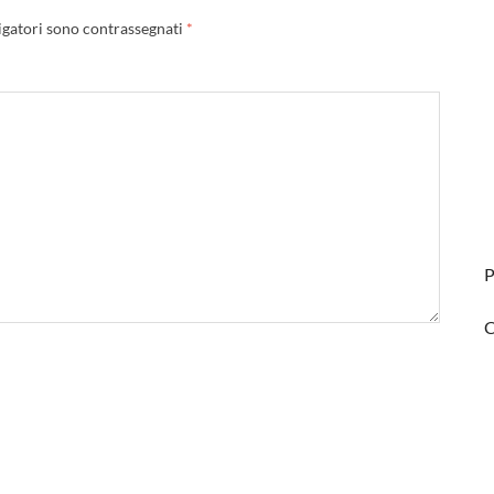
igatori sono contrassegnati
*