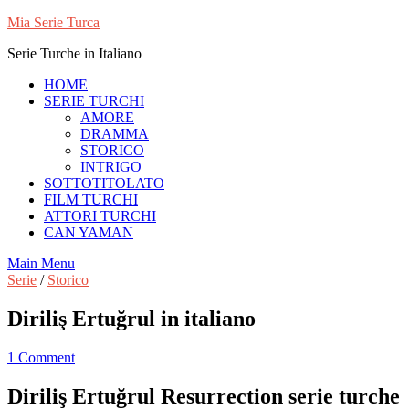
Skip
Mia Serie Turca
to
Serie Turche in Italiano
content
HOME
SERIE TURCHI
AMORE
DRAMMA
STORICO
INTRIGO
SOTTOTITOLATO
FILM TURCHI
ATTORI TURCHI
CAN YAMAN
Main Menu
Serie
/
Storico
Diriliş Ertuğrul in italiano
1 Comment
Diriliş Ertuğrul Resurrection serie turche