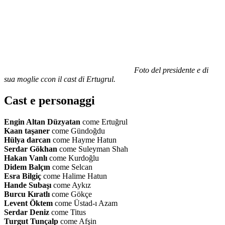
Foto del presidente e di
sua moglie c
con il cast di Ertugrul.
Cast e personaggi
Engin Altan Düzyatan
come Ertuğrul
Kaan taşaner
come Gündoğdu
Hülya darcan
come Hayme Hatun
Serdar Gökhan
come Suleyman Shah
Hakan Vanlı
come Kurdoğlu
Didem Balçın
come Selcan
Esra Bilgiç
come Halime Hatun
Hande Subaşı
come Aykız
Burcu Kıratlı
come Gökçe
Levent Öktem
come Üstad-ı Azam
Serdar Deniz
come Titus
Turgut Tunçalp
come Afşin