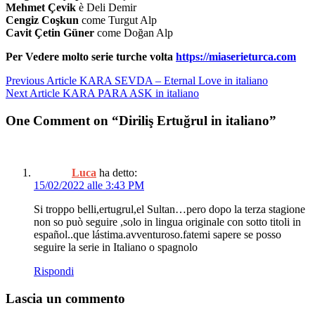
Mehmet Çevik
è Deli Demir
Cengiz Coşkun
come Turgut Alp
Cavit Çetin Güner
come Doğan Alp
Per Vedere molto serie turche volta
https://miaserieturca.com
Navigazione
Previous Article
KARA SEVDA – Eternal Love in italiano
Next Article
KARA PARA ASK in italiano
articoli
One Comment on “Diriliş Ertuğrul in italiano”
Luca
ha detto:
15/02/2022 alle 3:43 PM
Si troppo belli,ertugrul,el Sultan…pero dopo la terza stagione
non so può seguire ,solo in lingua originale con sotto titoli in
español..que lástima.avventuroso.fatemi sapere se posso
seguire la serie in Italiano o spagnolo
Rispondi
Lascia un commento