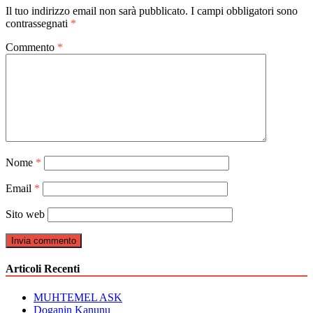
Il tuo indirizzo email non sarà pubblicato.
I campi obbligatori sono
contrassegnati
*
Commento
*
Nome
*
Email
*
Sito web
Articoli Recenti
MUHTEMEL ASK
Doganin Kanunu