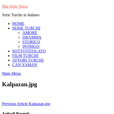
Skip
Mia Serie Turca
to
Serie Turche in Italiano
content
HOME
SERIE TURCHI
AMORE
DRAMMA
STORICO
INTRIGO
SOTTOTITOLATO
FILM TURCHI
ATTORI TURCHI
CAN YAMAN
Main Menu
Kalpazan.jpg
Navigazione
Previous Article
Kalpazan.jpg
articoli
Articoli Recenti