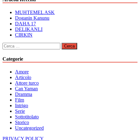
MUHTEMEL ASK
Doganin Kanunu
DAHA 17
DELIKANLI
CIRKIN
Ricerca
per:
Categorie
Amore
Articolo
Attore turco
Can Yaman
Dramma
Film
Intrigo
Serie
Sottotitolato
Storico
Uncategorized
PRIVACY POLICY