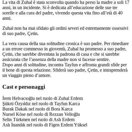
La vita di Zuhal è stata sconvolta quando ha perso la madre a soli 17
anni, in un incidente. Si è dedicata all’educazione delle sue tre
sorelle e alla cura del padre, vivendo questa vita fino all’età di 40
anni.
Zuhal non ha mai sfidato gli ordini severi ed estremamente ossessivi
di suo padre, Çetin.
La vera causa della sua solitudine cronica è suo padre. Per rimediare
a un errore commesso in gioventù, Zuhal ha promesso a suo padre,
Çetin, che sarebbe diventata la padrona di casa e che si sarebbe
assicurata che l’assenza della madre non si facesse sentire.
Dopo anni di solitudine, incontra Tayfun e affronta grandi sfide per
il bene di questa relazione. Sfiderà suo padre, Çetin, e intraprenderà
un viaggio pieno d’amore.
Cast e personaggi
İrem Helvacıoğlu nel ruolo di Zuhal Erdem
Şükrü Özyıldız nel ruolo di Tayfun Karca
Burak Dakak nel ruolo di Bora Karca
Nursel Köse nel ruolo di Rezzan Velioğlu
Selin Türkmen nel ruolo di Aslı Erdem
Aslı İnandık nel ruolo di Figen Erdem Yüksel