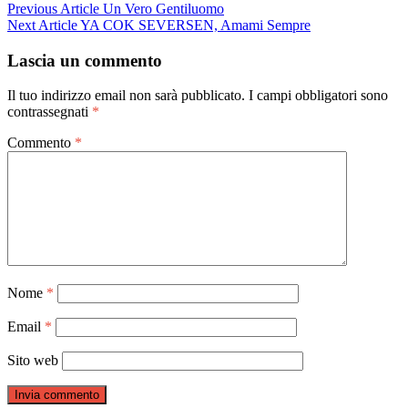
Navigazione
Previous Article
Un Vero Gentiluomo
Next Article
YA COK SEVERSEN, Amami Sempre
articoli
Lascia un commento
Il tuo indirizzo email non sarà pubblicato.
I campi obbligatori sono
contrassegnati
*
Commento
*
Nome
*
Email
*
Sito web