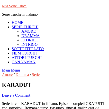
Skip
Mia Serie Turca
to
Serie Turche in Italiano
content
HOME
SERIE TURCHI
AMORE
DRAMMA
STORICO
INTRIGO
SOTTOTITOLATO
FILM TURCHI
ATTORI TURCHI
CAN YAMAN
Main Menu
Amore
/
Dramma
/
Serie
KARADUT
Leave a Comment
Serie turche KARADUT in italiano. Episodi completi GRATUITI
con sottotitoli. Romanzo turco, riassunto, sinossi, trailer, cast >>