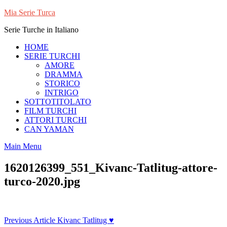
Skip
Mia Serie Turca
to
Serie Turche in Italiano
content
HOME
SERIE TURCHI
AMORE
DRAMMA
STORICO
INTRIGO
SOTTOTITOLATO
FILM TURCHI
ATTORI TURCHI
CAN YAMAN
Main Menu
1620126399_551_Kivanc-Tatlitug-attore-
turco-2020.jpg
Navigazione
Previous Article
Kivanc Tatlitug ♥