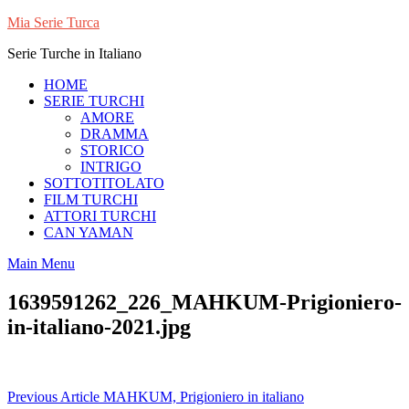
Skip
Mia Serie Turca
to
Serie Turche in Italiano
content
HOME
SERIE TURCHI
AMORE
DRAMMA
STORICO
INTRIGO
SOTTOTITOLATO
FILM TURCHI
ATTORI TURCHI
CAN YAMAN
Main Menu
1639591262_226_MAHKUM-Prigioniero-
in-italiano-2021.jpg
Navigazione
Previous Article
MAHKUM, Prigioniero in italiano