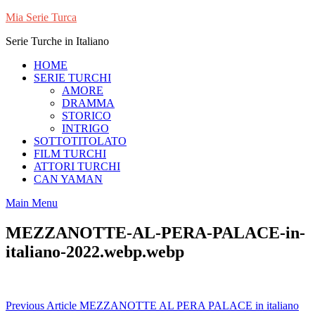
Skip
Mia Serie Turca
to
Serie Turche in Italiano
content
HOME
SERIE TURCHI
AMORE
DRAMMA
STORICO
INTRIGO
SOTTOTITOLATO
FILM TURCHI
ATTORI TURCHI
CAN YAMAN
Main Menu
MEZZANOTTE-AL-PERA-PALACE-in-
italiano-2022.webp.webp
Navigazione
Previous Article
MEZZANOTTE AL PERA PALACE in italiano