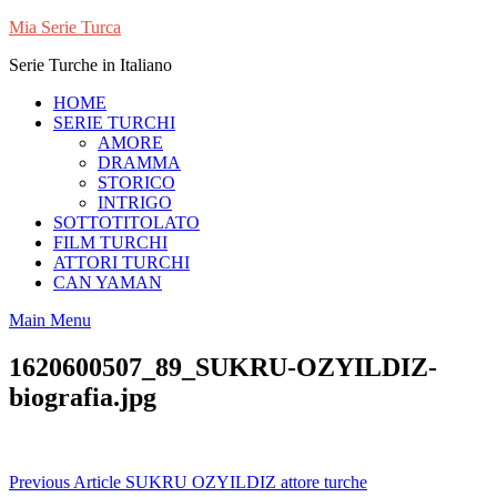
Skip
Mia Serie Turca
to
Serie Turche in Italiano
content
HOME
SERIE TURCHI
AMORE
DRAMMA
STORICO
INTRIGO
SOTTOTITOLATO
FILM TURCHI
ATTORI TURCHI
CAN YAMAN
Main Menu
1620600507_89_SUKRU-OZYILDIZ-
biografia.jpg
Navigazione
Previous Article
SUKRU OZYILDIZ attore turche