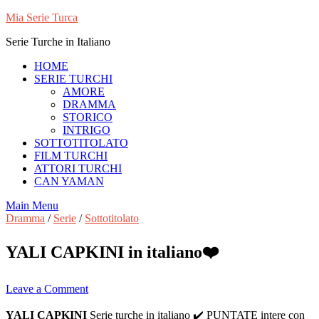
Skip
Mia Serie Turca
to
Serie Turche in Italiano
content
HOME
SERIE TURCHI
AMORE
DRAMMA
STORICO
INTRIGO
SOTTOTITOLATO
FILM TURCHI
ATTORI TURCHI
CAN YAMAN
Main Menu
Dramma
/
Serie
/
Sottotitolato
YALI CAPKINI in italiano❤️
Leave a Comment
YALI CAPKINI
Serie turche in italiano ✔️ PUNTATE intere con