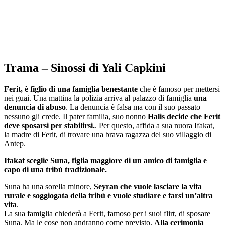
Trama – Sinossi di Yali Capkini
Ferit, è figlio di una famiglia benestante
che è famoso per mettersi
nei guai. Una mattina la polizia arriva al palazzo di famiglia
una
denuncia di abuso
. La denuncia è falsa ma con il suo passato
nessuno gli crede. Il pater familia, suo nonno
Halis decide che Ferit
deve sposarsi per stabilirsi.
. Per questo, affida a sua nuora Ifakat,
la madre di Ferit, di trovare una brava ragazza del suo villaggio di
Antep.
Ifakat sceglie Suna, figlia maggiore di un amico di famiglia e
capo di una tribù tradizionale.
Suna ha una sorella minore,
Seyran che vuole lasciare la vita
rurale e soggiogata della tribù e vuole studiare e farsi un’altra
vita
.
La sua famiglia chiederà a Ferit, famoso per i suoi flirt, di sposare
Suna. Ma le cose non andranno come previsto.
Alla cerimonia