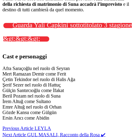
della richiesta di matrimonio di Suna accadrà l’imprevisto
e il
destino di tutti cambierà da quel momento.
Guarda Yali Capkini sottotitolato 3 stagione
&gt;&gt;&gt;
Eliminato:
Cast e personaggi
Afra Saraçoğlu nel ruolo di Seyran
Mert Ramazan Demir come Ferit
Çetin Tekindor nel ruolo di Halis Ağa
Şerif Sezer nel ruolo di Hattuç
Gülçin Santırcıoğlu come İfakat
Beril Pozam nel ruolo di Suna
İrem Altuğ come Sultano
Emre Altuğ nel ruolo di Orhan
Gözde Kansu come Gülgün
Ersin Arıcı come Abidin
Navigazione
Previous Article
LEYLA
Next Article
GUL MASALI, Racconto della Rosa ✔️