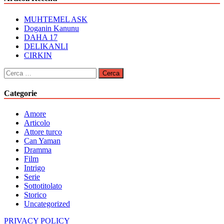
MUHTEMEL ASK
Doganin Kanunu
DAHA 17
DELIKANLI
CIRKIN
Ricerca
per:
Categorie
Amore
Articolo
Attore turco
Can Yaman
Dramma
Film
Intrigo
Serie
Sottotitolato
Storico
Uncategorized
PRIVACY POLICY