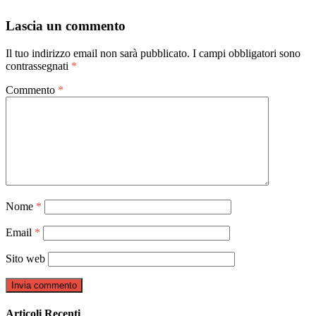
articoli
Lascia un commento
Il tuo indirizzo email non sarà pubblicato.
I campi obbligatori sono
contrassegnati
*
Commento
*
Nome
*
Email
*
Sito web
Articoli Recenti