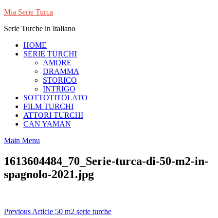
Skip
Mia Serie Turca
to
Serie Turche in Italiano
content
HOME
SERIE TURCHI
AMORE
DRAMMA
STORICO
INTRIGO
SOTTOTITOLATO
FILM TURCHI
ATTORI TURCHI
CAN YAMAN
Main Menu
1613604484_70_Serie-turca-di-50-m2-in-
spagnolo-2021.jpg
Navigazione
Previous Article
50 m2 serie turche