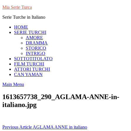
Skip
Mia Serie Turca
to
Serie Turche in Italiano
content
HOME
SERIE TURCHI
AMORE
DRAMMA
STORICO
INTRIGO
SOTTOTITOLATO
FILM TURCHI
ATTORI TURCHI
CAN YAMAN
Main Menu
1613657738_290_AGLAMA-ANNE-in-
italiano.jpg
Navigazione
Previous Article
AGLAMA ANNE in italiano