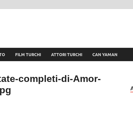
TO
FILM TURCHI
ATTORI TURCHI
CAN YAMAN
ate-completi-di-Amor-
jpg