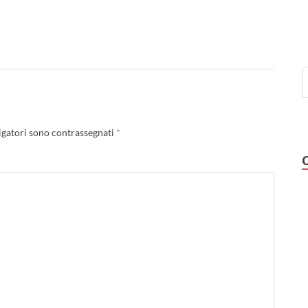
igatori sono contrassegnati
*