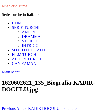
Skip
Mia Serie Turca
to
Serie Turche in Italiano
content
HOME
SERIE TURCHI
AMORE
DRAMMA
STORICO
INTRIGO
SOTTOTITOLATO
FILM TURCHI
ATTORI TURCHI
CAN YAMAN
Main Menu
1620602621_135_Biografia-KADIR-
DOGULU.jpg
Navigazione
Previous Article
KADIR DOGULU attore turco