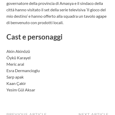
governatore della provincia di Amasya e il sindaco della
città hanno visitato il set della serie televisiva ‘Il gioco del
mio destino’ e hanno offerto alla squadra un tavolo agape
di benvenuto con prodotti locali.
Cast e personaggi
Akin Akinözü
Öykü Karayel
Meric aral
Esra Dermancioglu
Sarp apak
Kaan Çakir
Yesim Gül Aksar
PREVIOUS ARTICLE
NEXT ARTICLE