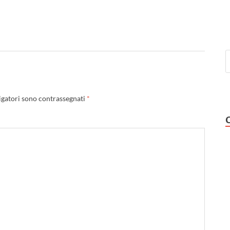
igatori sono contrassegnati
*