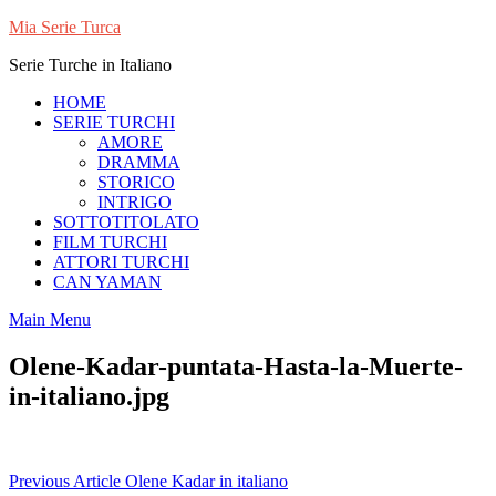
Skip
Mia Serie Turca
to
Serie Turche in Italiano
content
HOME
SERIE TURCHI
AMORE
DRAMMA
STORICO
INTRIGO
SOTTOTITOLATO
FILM TURCHI
ATTORI TURCHI
CAN YAMAN
Main Menu
Olene-Kadar-puntata-Hasta-la-Muerte-
in-italiano.jpg
Navigazione
Previous Article
Olene Kadar in italiano