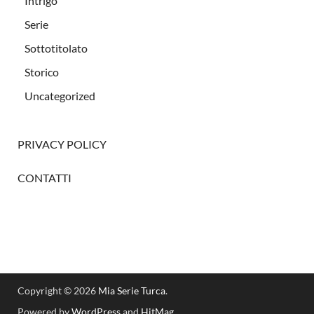
Intrigo
Serie
Sottotitolato
Storico
Uncategorized
PRIVACY POLICY
CONTATTI
Copyright © 2026
Mia Serie Turca
.
Powered by
WordPress
and
HitMag
.