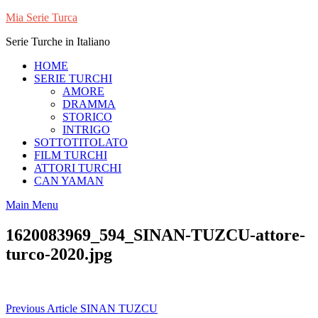
Skip
Mia Serie Turca
to
Serie Turche in Italiano
content
HOME
SERIE TURCHI
AMORE
DRAMMA
STORICO
INTRIGO
SOTTOTITOLATO
FILM TURCHI
ATTORI TURCHI
CAN YAMAN
Main Menu
1620083969_594_SINAN-TUZCU-attore-
turco-2020.jpg
Navigazione
Previous Article
SINAN TUZCU