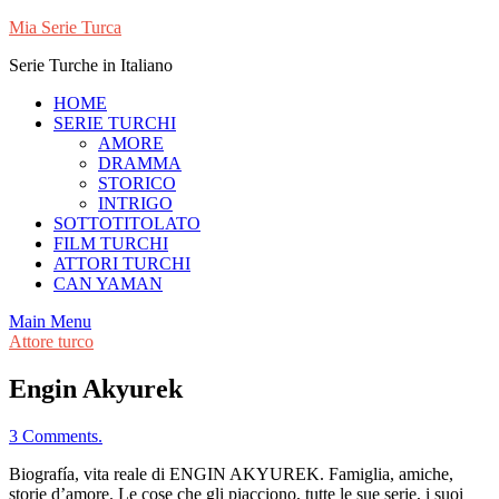
Skip
Mia Serie Turca
to
Serie Turche in Italiano
content
HOME
SERIE TURCHI
AMORE
DRAMMA
STORICO
INTRIGO
SOTTOTITOLATO
FILM TURCHI
ATTORI TURCHI
CAN YAMAN
Main Menu
Attore turco
Engin Akyurek
3 Comments.
Biografía, vita reale di ENGIN AKYUREK. Famiglia, amiche,
storie d’amore. Le cose che gli piacciono, tutte le sue serie, i suoi