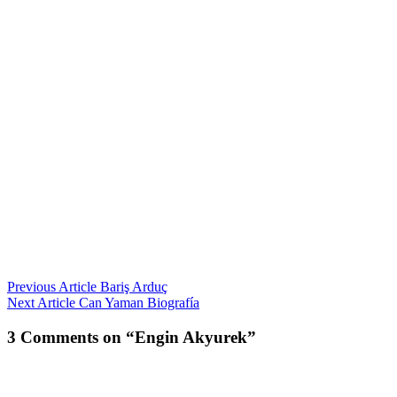
Navigazione
Previous Article
Bariş Arduç
Next Article
Can Yaman Biografía
articoli
3 Comments on “Engin Akyurek”