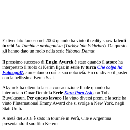
È diventato famoso nel 2004 quando ha vinto il reality show
talenti
turchi
La Turchia è protagonista
(
Türkiye’nin Yıldızları
). Da questo
gli hanno dato un ruolo nella serie
Yabancı Damat
.
Il prossimo successo di
Engin
Ayurek
è stato quando il
attore
ha
interpretato il ruolo di Kerim Ilgaz in
serie tv turca
Che colpa ha
Fatmagül?
,
aumentando così la sua notorietà. Ha condiviso il poster
con la bellissima Beren Saat.
Akyurek ha ottenuto la sua consacrazione finale quando ha
interpretato Omar Demir
la Serie
Kara Para Ask
con Tuba
Buyukustun
. Per questo lavoro
Ha vinto diversi premi e la serie ha
vinto l’International Emmy Award che si svolge a New York, negli
Stati Uniti.
A metà del 2018 è stato in tournée in Perù, Cile e Argentina
presentando il suo film Kerem.